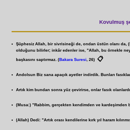
Kovulmuş şey
Şüphesiz Allah, bir sivrisineği de, ondan üstün olanı da
olduğunu bilirler; inkâr edenler ise, "Allah, bu örnekle n
📋
başkasını saptırmaz. (
Bakara Suresi
, 26)
Andolsun Biz sana apaçık ayetler indirdik. Bunları fasıkla
Artık kim bundan sonra yüz çevirirse, onlar fasık olanlardır
(Musa:) "Rabbim, gerçekten kendimden ve kardeşimden baş
(Allah) Dedi: "Artık orası kendilerine kırk yıl haram kılın