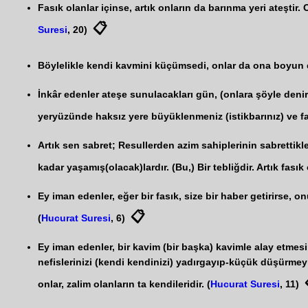
Fasık olanlar içinse, artık onların da barınma yeri ateştir.
📋
Suresi
, 20)
Böylelikle kendi kavmini küçümsedi, onlar da ona boyun eğ
İnkâr edenler ateşe sunulacakları gün, (onlara şöyle denir:
yeryüzünde haksız yere büyüklenmeniz (istikbarınız) ve fas
Artık sen sabret; Resullerden azim sahiplerinin sabrettikle
kadar yaşamış(olacak)lardır. (Bu,) Bir tebliğdir. Artık fası
Ey iman edenler, eğer bir fasık, size bir haber getirirse, 
📋
(
Hucurat Suresi
, 6)
Ey iman edenler, bir kavim (bir başka) kavimle alay etmesin
nefislerinizi (kendi kendinizi) yadırgayıp-küçük düşürmeyi
onlar, zalim olanların ta kendileridir. (
Hucurat Suresi
, 11)