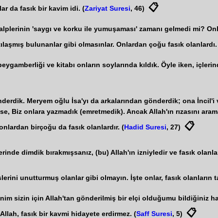
📋
 da fasık bir kavim idi. (
Zariyat Suresi
, 46)
 kalplerinin 'saygı ve korku ile yumuşaması' zamanı gelmedi mi? On
ılaşmış bulunanlar gibi olmasınlar. Onlardan çoğu fasık olanlardı.
peygamberliği ve kitabı onların soylarında kıldık. Öyle iken, içleri
gönderdik. Meryem oğlu İsa'yı da arkalarından gönderdik; ona İncil'i 
 ise, Biz onlara yazmadık (emretmedik). Ancak Allah'ın rızasını aram
📋
onlardan birçoğu da fasık olanlardır. (
Hadid Suresi
, 27)
de dimdik bırakmışsanız, (bu) Allah'ın izniyledir ve fasık olanları
rini unutturmuş olanlar gibi olmayın. İşte onlar, fasık olanların ta
m sizin için Allah'tan gönderilmiş bir elçi olduğumu bildiğiniz hal
📋
 Allah, fasık bir kavmi hidayete erdirmez. (
Saff Suresi
, 5)