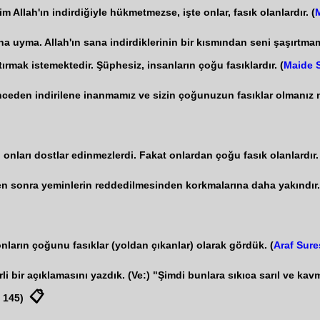
im Allah'ın indirdiğiyle hükmetmezse, işte onlar, fasık olanlardır. (
na uyma. Allah'ın sana indirdiklerinin bir kısmından seni şaşırtmamal
tırmak istemektedir. Şüphesiz, insanların çoğu fasıklardır. (
Maide 
ve önceden indirilene inanmamız ve sizin çoğunuzun fasıklar olman
 onları dostlar edinmezlerdi. Fakat onlardan çoğu fasık olanlardır.
en sonra yeminlerin reddedilmesinden korkmalarına daha yakındır. A
nların çoğunu fasıklar (yoldan çıkanlar) olarak gördük. (
Araf Sure
 bir açıklamasını yazdık. (Ve:) "Şimdi bunlara sıkıca sarıl ve kavmi
📋
, 145)