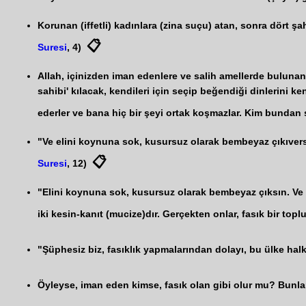
Korunan (iffetli) kadınlara (zina suçu) atan, sonra dört ş
📋
Suresi
, 4)
Allah, içinizden iman edenlere ve salih amellerde bulunanla
sahibi' kılacak, kendileri için seçip beğendiği dinlerini k
ederler ve bana hiç bir şeyi ortak koşmazlar. Kim bundan so
"Ve elini koynuna sok, kusursuz olarak bembeyaz çıkıversin
📋
Suresi
, 12)
"Elini koynuna sok, kusursuz olarak bembeyaz çıksın. Ve 
iki kesin-kanıt (mucize)dır. Gerçekten onlar, fasık bir toplu
"Şüphesiz biz, fasıklık yapmalarından dolayı, bu ülke halk
Öyleyse, iman eden kimse, fasık olan gibi olur mu? Bunlar 