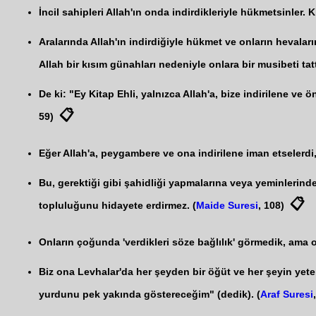
İncil sahipleri Allah'ın onda indirdikleriyle hükmetsinler. K
Aralarında Allah'ın indirdiğiyle hükmet ve onların hevaları
Allah bir kısım günahları nedeniyle onlara bir musibeti tat
De ki: "Ey Kitap Ehli, yalnızca Allah'a, bize indirilene 
📋
59)
Eğer Allah'a, peygambere ve ona indirilene iman etselerdi,
Bu, gerektiği gibi şahidliği yapmalarına veya yeminlerind
📋
topluluğunu hidayete erdirmez. (
Maide Suresi
, 108)
Onların çoğunda 'verdikleri söze bağlılık' görmedik, ama o
Biz ona Levhalar'da her şeyden bir öğüt ve her şeyin yeterli
yurdunu pek yakında göstereceğim" (dedik). (
Araf Suresi