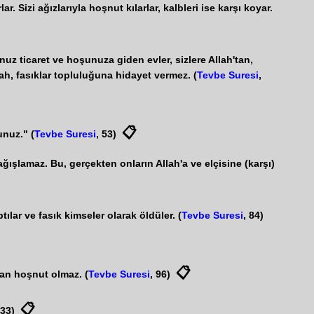
ar. Sizi ağızlarıyla hoşnut kılarlar, kalbleri ise karşı koyar.
unuz ticaret ve hoşunuza giden evler, sizlere Allah'tan,
h, fasıklar topluluğuna hidayet vermez. (
Tevbe Suresi
,
📋
unuz." (
Tevbe Suresi
, 53)
ağışlamaz. Bu, gerçekten onların Allah'a ve elçisine (karşı)
ılar ve fasık kimseler olarak öldüler. (
Tevbe Suresi
, 84)
📋
dan hoşnut olmaz. (
Tevbe Suresi
, 96)
📋
 33)