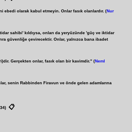
i ebedi olarak kabul etmeyin. Onlar fasık olanlardır. (
Nur
idar sahibi' kıldıysa, onları da yeryüzünde 'güç ve iktidar
onra güvenliğe çevirecektir. Onlar, yalnızca bana ibadet
ir. Gerçekten onlar, fasık olan bir kavimdir." (
Neml
unlar, senin Rabbinden Firavun ve önde gelen adamlarına
📋
 34)