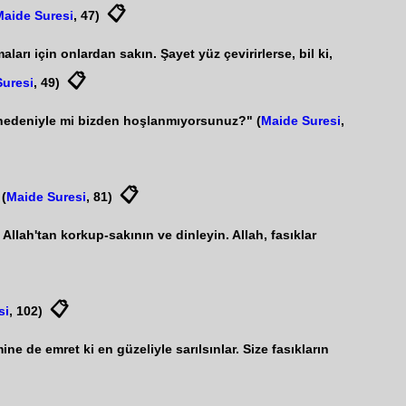
📋
Maide Suresi
, 47)
arı için onlardan sakın. Şayet yüz çevirirlerse, bil ki,
📋
Suresi
, 49)
ız nedeniyle mi bizden hoşlanmıyorsunuz?" (
Maide Suresi
,
📋
 (
Maide Suresi
, 81)
llah'tan korkup-sakının ve dinleyin. Allah, fasıklar
📋
si
, 102)
ne de emret ki en güzeliyle sarılsınlar. Size fasıkların