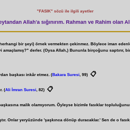
"FASIK" sözü ile ilgili ayetler
tandan Allah'a sığınırım. Rahman ve Rahim olan All
, (herhangi bir şeyi) örnek vermekten çekinmez. Böylece iman ede
eyi amaçlamış?" derler. (Oysa Allah,) Bununla birçoğunu saptırır, b
📋
rdan başkası inkâr etmez. (
Bakara Suresi
, 99)
📋
. (
Ali İmran Suresi
, 82)
kasına malik olamıyorum. Öyleyse bizimle fasıklar topluluğunun a
mıştır. Onlar yeryüzünde 'şaşkınca dönüp duracaklar.' Sen de o fası