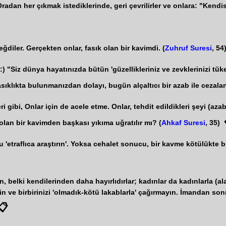
 Oradan her çıkmak istediklerinde, geri çevrilirler ve onlara: "Kendis
diler. Gerçekten onlar, fasık olan bir kavimdi. (
Zuhruf Suresi
, 54
) "Siz dünya hayatınızda bütün 'güzellikleriniz ve zevklerinizi tük
ıklıkta bulunmanızdan dolayı, bugün alçaltıcı bir azab ile cezaland
ri gibi, Onlar için de acele etme. Onlar, tehdit edildikleri şeyi (az
k olan bir kavimden başkası yıkıma uğratılır mı? (
Ahkaf Suresi
, 35)
onu 'etraflıca araştırın'. Yoksa cehalet sonucu, bir kavme kötülükt
, belki kendilerinden daha hayırlıdırlar; kadınlar da kadınlarla (al
n ve birbirinizi 'olmadık-kötü lakablarla' çağırmayın. İmandan sonra
📋