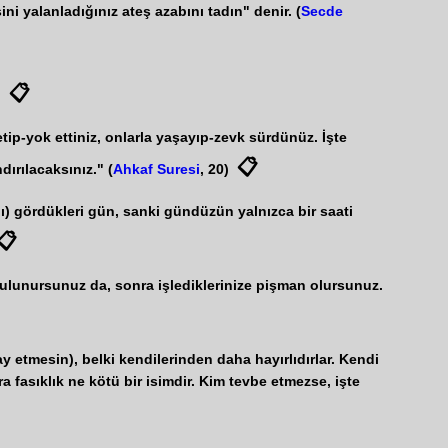
ini yalanladığınız ateş azabını tadın" denir. (
Secde
📋
)
etip-yok ettiniz, onlarla yaşayıp-zevk sürdünüz. İşte
📋
ırılacaksınız." (
Ahkaf Suresi
, 20)
abı) gördükleri gün, sanki gündüzün yalnızca bir saati
📋
e bulunursunuz da, sonra işlediklerinize pişman olursunuz.
ay etmesin), belki kendilerinden daha hayırlıdırlar. Kendi
 fasıklık ne kötü bir isimdir. Kim tevbe etmezse, işte