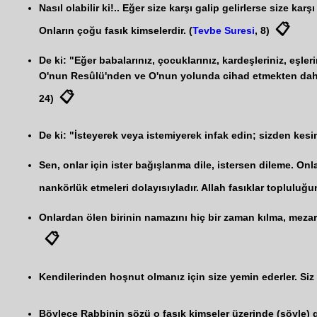
Nasıl olabilir ki!.. Eğer size karşı galip gelirlerse size kar
📋
Onların çoğu fasık kimselerdir. (
Tevbe Suresi
, 8)
De ki: "Eğer babalarınız, çocuklarınız, kardeşleriniz, eşler
O'nun Resûlü'nden ve O'nun yolunda cihad etmekten daha se
📋
24)
De ki: "İsteyerek veya istemiyerek infak edin; sizden kesi
Sen, onlar için ister bağışlanma dile, istersen dileme. Onl
nankörlük etmeleri dolayısıyladır. Allah fasıklar topluluğu
Onlardan ölen birinin namazını hiç bir zaman kılma, mezarı 
📋
Kendilerinden hoşnut olmanız için size yemin ederler. Siz
Böylece Rabbinin sözü o fasık kimseler üzerinde (şöyle) g