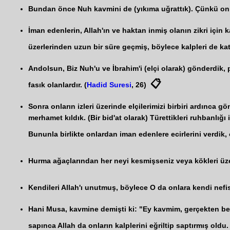
Bundan önce Nuh kavmini de (yıkıma uğrattık). Çünkü onlar
İman edenlerin, Allah'ın ve haktan inmiş olanın zikri için
üzerlerinden uzun bir süre geçmiş, böylece kalpleri de kat
Andolsun, Biz Nuh'u ve İbrahim'i (elçi olarak) gönderdik, 
📋
fasık olanlardır. (
Hadid Suresi
, 26)
Sonra onların izleri üzerinde elçilerimizi birbiri ardınca 
merhamet kıldık. (Bir bid'at olarak) Türettikleri ruhbanlığı
Bununla birlikte onlardan iman edenlere ecirlerini verdik, 
Hurma ağaçlarından her neyi kesmişseniz veya kökleri üzerin
Kendileri Allah'ı unutmuş, böylece O da onlara kendi nefisle
Hani Musa, kavmine demişti ki: "Ey kavmim, gerçekten beni
sapınca Allah da onların kalplerini eğriltip saptırmış oldu.