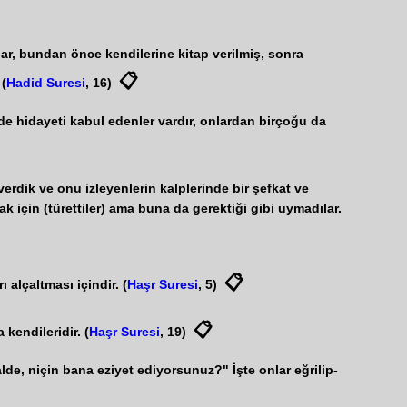
lar, bundan önce kendilerine kitap verilmiş, sonra
📋
 (
Hadid Suresi
, 16)
nde hidayeti kabul edenler vardır, onlardan birçoğu da
verdik ve onu izleyenlerin kalplerinde bir şefkat ve
ak için (türettiler) ama buna da gerektiği gibi uymadılar.
📋
 alçaltması içindir. (
Haşr Suresi
, 5)
📋
 kendileridir. (
Haşr Suresi
, 19)
de, niçin bana eziyet ediyorsunuz?" İşte onlar eğrilip-