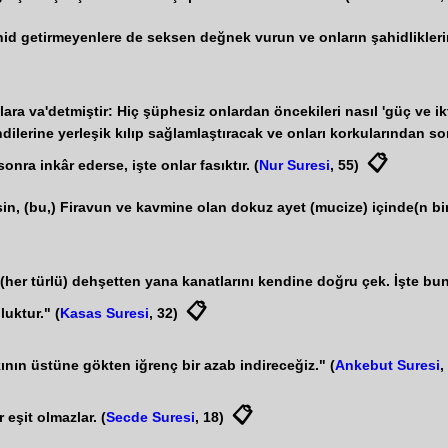
ahid getirmeyenlere de seksen değnek vurun ve onların şahidliklerin
ra va'detmiştir: Hiç şüphesiz onlardan öncekileri nasıl 'güç ve ikt
endilerine yerleşik kılıp sağlamlaştıracak ve onları korkularından s
📋
nra inkâr ederse, işte onlar fasıktır. (
Nur Suresi
, 55)
, (bu,) Firavun ve kavmine olan dokuz ayet (mucize) içinde(n biri)d
(her türlü) dehşetten yana kanatlarını kendine doğru çek. İşte b
📋
luktur." (
Kasas Suresi
, 32)
ının üstüne gökten iğrenç bir azab indireceğiz." (
Ankebut Suresi
,
📋
eşit olmazlar. (
Secde Suresi
, 18)