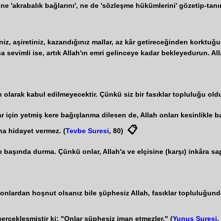
şı ne 'akrabalık bağlarını', ne de 'sözleşme hükümlerini' gözetip-tanırl
iniz, aşiretiniz, kazandığınız mallar, az kâr getireceğinden korktuğ
vimli ise, artık Allah'ın emri gelinceye kadar bekleyedurun. Alla
n olarak kabul edilmeyecektir. Çünkü siz bir fasıklar topluluğu old
ar için yetmiş kere bağışlanma dilesen de, Allah onları kesinlikle b
📋
na hidayet vermez. (
Tevbe Suresi
, 80)
başında durma. Çünkü onlar, Allah'a ve elçisine (karşı) inkâra sapt
 onlardan hoşnut olsanız bile şüphesiz Allah, fasıklar topluluğun
erçekleşmiştir ki: "Onlar şüphesiz iman etmezler." (
Yunus Suresi
,