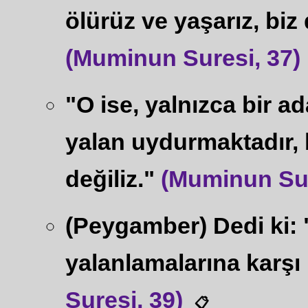
ölürüz ve yaşarız, biz d
(Muminun Suresi, 37)
"O ise, yalnızca bir ad
yalan uydurmaktadır, 
değiliz."
(Muminun Sur
(Peygamber) Dedi ki:
yalanlamalarına karşı
Suresi, 39)
📋