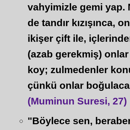
vahyimizle gemi yap. 
de tandır kızışınca, o
ikişer çift ile, içleri
(azab gerekmiş) onlar 
koy; zulmedenler ko
çünkü onlar boğulacak
(Muminun Suresi, 27)
"Böylece sen, beraber