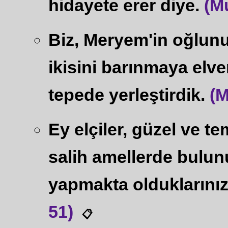
hidayete erer diye.
(M
Biz, Meryem'in oğlunu 
ikisini barınmaya elve
tepede yerleştirdik.
(M
Ey elçiler, güzel ve t
salih amellerde bulu
yapmakta olduklarınız
51)
📋