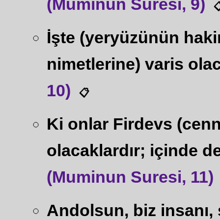
(Muminun Suresi, 9)

İşte (yeryüzünün haki
nimetlerine) varis olac
10)
📋
Ki onlar Firdevs (cenn
olacaklardır; içinde d
(Muminun Suresi, 11)
Andolsun, biz insanı,