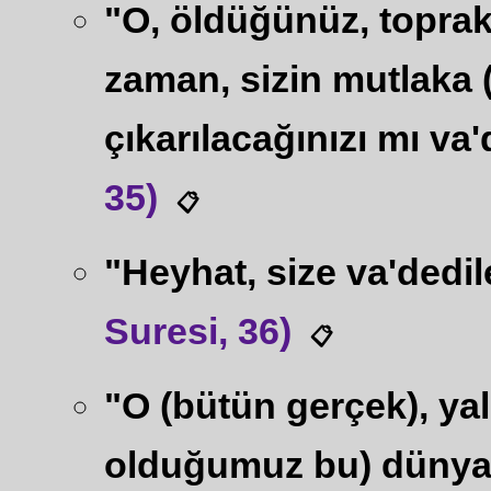
"O, öldüğünüz, toprak
zaman, sizin mutlaka (y
çıkarılacağınızı mı va
35)
📋
"Heyhat, size va'dedil
Suresi, 36)
📋
"O (bütün gerçek), ya
olduğumuz bu) dünya 