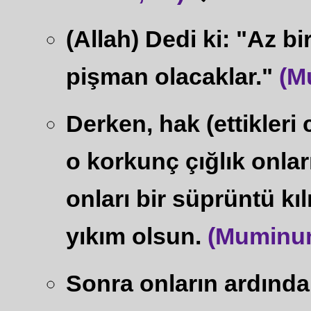
(Allah) Dedi ki: "Az bi
pişman olacaklar."
(M
Derken, hak (ettikleri
o korkunç çığlık onlar
onları bir süprüntü kı
yıkım olsun.
(Muminun
Sonra onların ardında