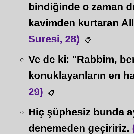
bindiğinde o zaman de
kavimden kurtaran Al
Suresi, 28)
📋
Ve de ki: "Rabbim, ben
konuklayanların en hay
29)
📋
Hiç şüphesiz bunda ay
denemeden geçiririz.