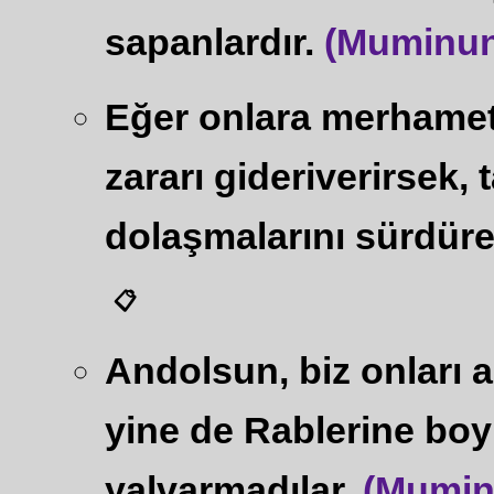
sapanlardır.
(Muminun 
Eğer onlara merhamet
zararı gideriverirsek, 
dolaşmalarını sürdüre
📋
Andolsun, biz onları a
yine de Rablerine boy
yalvarmadılar.
(Mumin