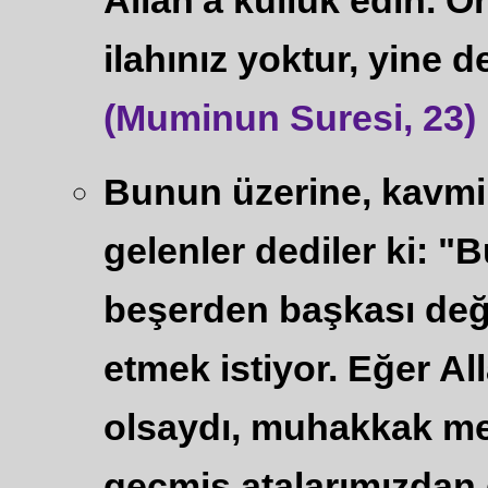
Allah'a kulluk edin. O
ilahınız yoktur, yine
(Muminun Suresi, 23)
Bunun üzerine, kavm
gelenler dediler ki: "B
beşerden başkası değil
etmek istiyor. Eğer Al
olsaydı, muhakkak mel
geçmiş atalarımızdan d