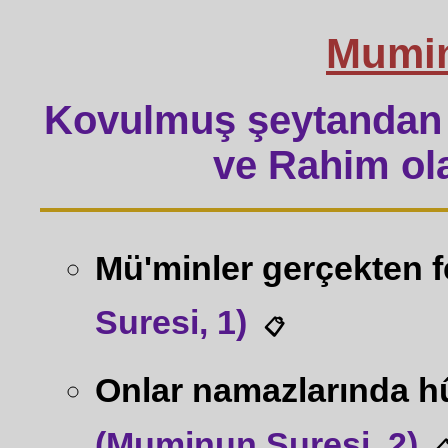
Mumin
Kovulmuş şeytandan 
ve Rahim ola
Mü'minler gerçekten f
Suresi, 1)
📋
Onlar namazlarında hû
(Muminun Suresi, 2)