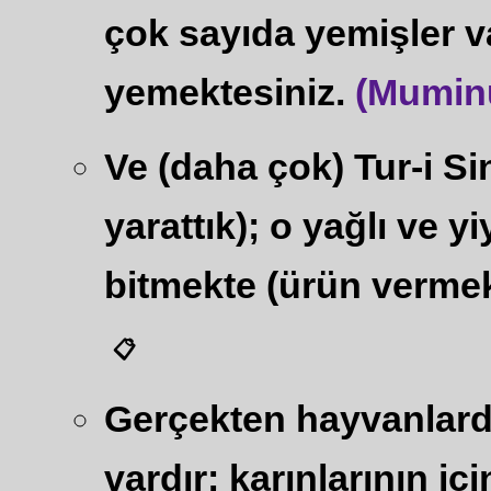
çok sayıda yemişler va
yemektesiniz.
(Muminu
Ve (daha çok) Tur-i Si
yarattık); o yağlı ve y
bitmekte (ürün vermek
📋
Gerçekten hayvanlarda 
vardır; karınlarının iç