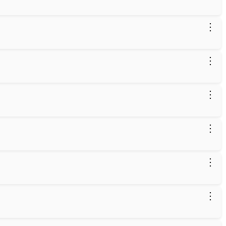
⋮
⋮
⋮
⋮
⋮
⋮