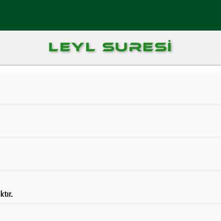
LEYL SURESI
tır.