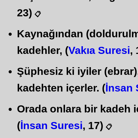
23)
📋
Kaynağından (doldurulmuş
kadehler, (
Vakıa Suresi
,
Şüphesiz ki iyiler (ebrar)
kadehten içerler. (
İnsan 
Orada onlara bir kadeh içi
(
İnsan Suresi
, 17)
📋