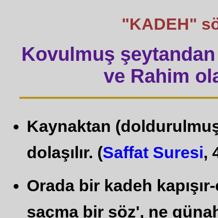
"KADEH" sözü
Kovulmuş şeytandan 
ve Rahim ola
Kaynaktan (doldurulmuş)
dolaşılır. (
Saffat Suresi
, 
Orada bir kadeh kapışır-ç
saçma bir söz', ne güna